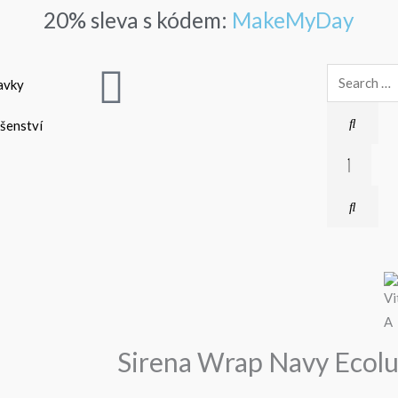
20% sleva s kódem:
MakeMyDay
Search
avky
…
ušenství
Sirena Wrap Navy Ecol