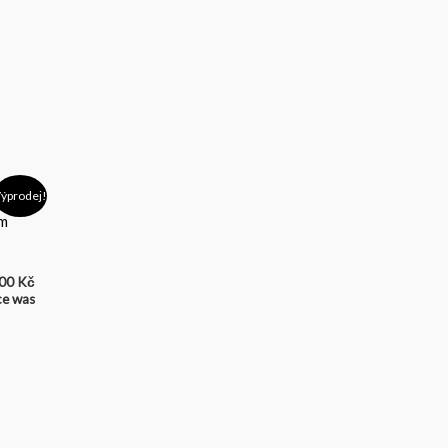
ní
Aktuální
ýprodej!
cena
je:
00 Kč.
1.191,00 Kč.
,00
Kč
ce was