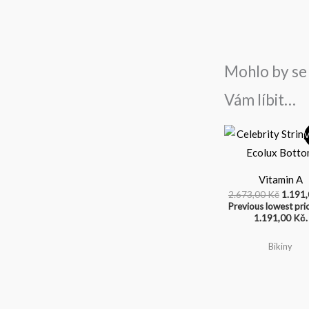
Mohlo by se
Vám líbit…
Původ
V
cena
byla:
2.673,
Vitamin A
2.673,00
Kč
1.191
Previous lowest pri
1.191,00
Kč
.
Bikiny