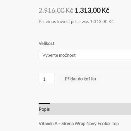
Původní
Aktuáln
2.916,00
Kč
1.313,00
Kč
cena
cena
Previous lowest price was
1.313,00
Kč
.
byla:
je:
Sirena
Velikost
2.916,00 Kč.
1.313,0
Wrap
Navy
Ecolux
Top
Přidat do košíku
množství
Popis
Tabulka Velikostí
Vitamin A – Sirena Wrap Navy Ecolux Top