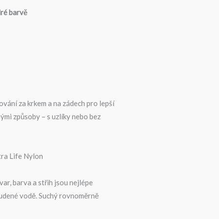
ré barvě
ování za krkem a na zádech pro lepší
ými způsoby – s uzlíky nebo bez
ra Life Nylon
ar, barva a střih jsou nejlépe
tudené vodě. Suchý rovnoměrně