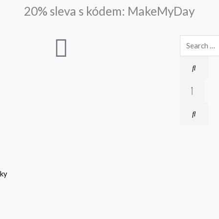
20% sleva s kódem:
MakeMyDay
Search
…
vky