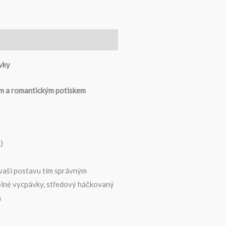
vky
em a romantickým potiskem
)
 vaši postavu tím správným
elné vycpávky, středový háčkovaný
h