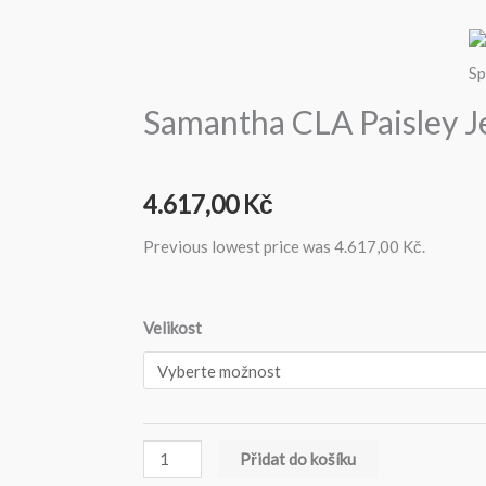
Samantha CLA Paisley J
4.617,00
Kč
Previous lowest price was
4.617,00
Kč
.
Samantha
Velikost
CLA
Paisley
Jednodílné
Plavky
Přidat do košíku
množství