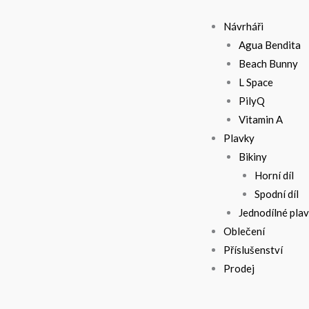
Návrháři
Agua Bendita
Beach Bunny
L Space
PilyQ
Vitamin A
Plavky
Bikiny
Horní díl
Spodní díl
Jednodílné pla
Oblečení
Příslušenství
Prodej