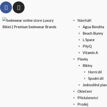
F
I
Přeskočit
a
n
na
c
s
obsah
Návrháři
e
t
b
a
Agua Bendita
o
g
Beach Bunny
o
r
L Space
k
a
PilyQ
-
m
Vitamin A
f
Plavky
Bikiny
Horní díl
Spodní díl
Jednodílné pla
Oblečení
Příslušenství
Prodej