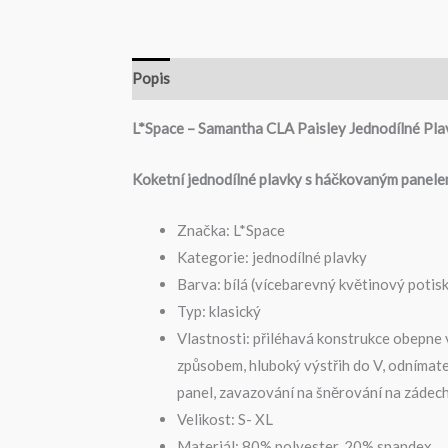
Popis
Tabulka Velikostí
L*Space – Samantha CLA Paisley Jednodílné Pla
Koketní jednodílné plavky s háčkovaným panel
Značka: L*Space
Kategorie: jednodílné plavky
Barva: bílá (vícebarevný květinový potisk
Typ: klasický
Vlastnosti: přiléhavá konstrukce obepne
způsobem, hluboký výstřih do V, odnímat
panel, zavazování na šněrování na zádec
Velikost: S- XL
Materiál: 80% polyester, 20% spandex