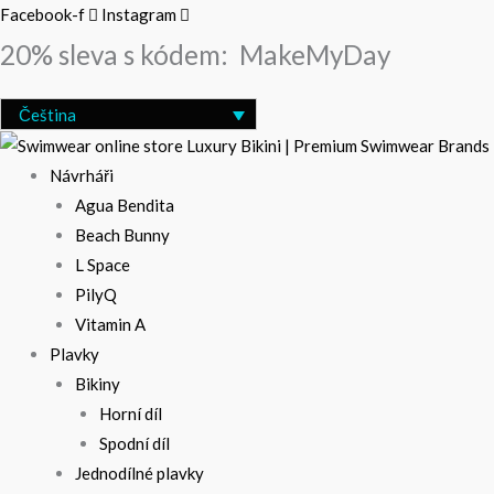
Přeskočit
Search
Facebook-f
Instagram
na
…
20% sleva s kódem:
MakeMyDay
obsah
Čeština
Návrháři
Agua Bendita
Beach Bunny
L Space
PilyQ
Vitamin A
Plavky
Bikiny
Horní díl
Spodní díl
Jednodílné plavky