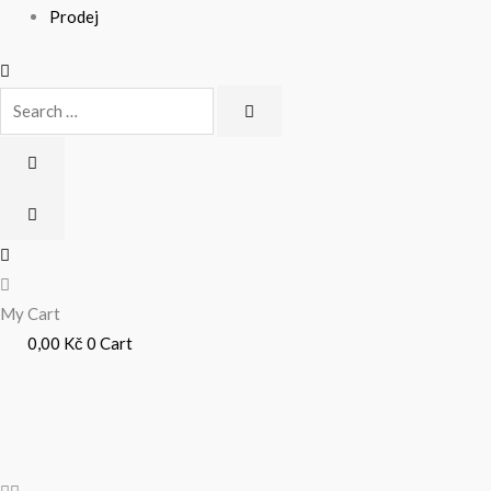
Prodej
My Cart
0,00
Kč
0
Cart
Neutra
Původní
Aktuální
Hipster
cena
cena
Serpentine
Dno
byla:
je:
množství