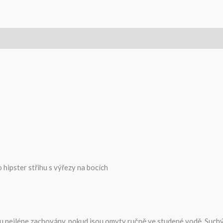
 hipster střihu s výřezy na bocích
jsou nejlépe zachovány, pokud jsou omyty ručně ve studené vodě. Su