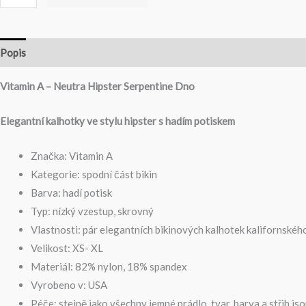
Popis
Tabulka Velikostí
Vitamin A – Neutra Hipster Serpentine Dno
Elegantní kalhotky ve stylu hipster s hadím potiskem
Značka: Vitamin A
Kategorie: spodní část bikin
Barva: hadí potisk
Typ: nízký vzestup, skrovný
Vlastnosti: pár elegantních bikinových kalhotek kalifornského
Velikost: XS- XL
Materiál: 82% nylon, 18% spandex
Vyrobeno v: USA
Péče: stejně jako všechny jemné prádlo, tvar, barva a střih 