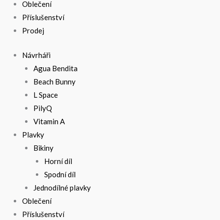
Oblečení
Příslušenství
Prodej
Návrháři
Agua Bendita
Beach Bunny
L Space
PilyQ
Vitamin A
Plavky
Bikiny
Horní díl
Spodní díl
Jednodílné plavky
Oblečení
Příslušenství