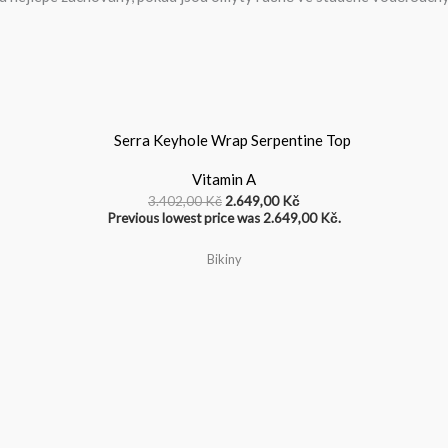
Původní
Aktuální
cena
cena
byla:
je:
Vitamin A
3.402,00 Kč.
2.649,00 Kč.
3.402,00
Kč
2.649,00
Kč
Previous lowest price was
2.649,00
Kč
.
Bikiny