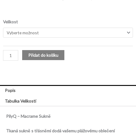
byla:
je:
3.645,00 Kč.
1.386,00 K
Macrame
Velikost
Sukně
množství
Přidat do košíku
Popis
Tabulka Velikostí
PilyQ – Macrame Sukně
Tkaná sukně s třásněmi dodá vašemu plážovému oblečení