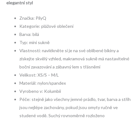
elegantní styl
Značka: PilyQ
Kategorie: plážové oblečení
Barva: bílá
Typ: mini sukně
Vlastnosti: navlékněte si je na své oblíbené bikiny a
získejte skvělý vzhled, makramová sukně má nastavitelné
boční zavazování a zábavný lem s třásněmi
Velikost: XS/S – M/L
Materiál: nylon/spandex
Vyrobeno v: Kolumbii
Péče: stejně jako všechny jemné prádlo, tvar, barva a střih
jsou nejlépe zachovány, pokud jsou omyty ručně ve
studené vodě. Suchý rovnoměrně rozloženo