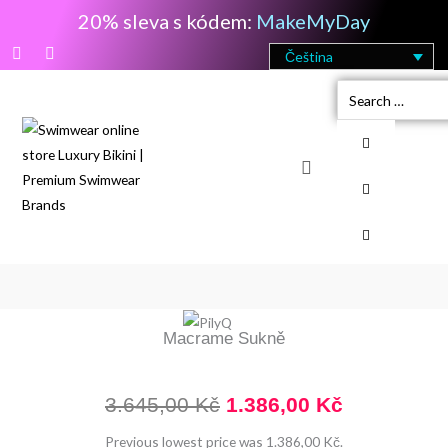
Přeskočit
20% sleva s kódem:
MakeMyDay
na
F
I
Čeština
obsah
a
n
c
s
Search
e
t
b
a
…
o
g
o
r
k
a
Cart
-
m
f
Macrame Sukně
Původní
Aktuální
3.645,00
Kč
1.386,00
Kč
cena
cena
Previous lowest price was
1.386,00
Kč
.