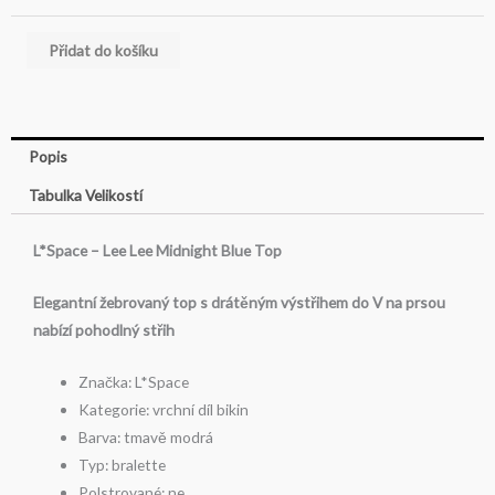
Blue
Top
Přidat do košíku
množství
Popis
Tabulka Velikostí
L*Space – Lee Lee Midnight Blue Top
Elegantní žebrovaný top s drátěným výstřihem do V na prsou
nabízí pohodlný střih
Značka: L*Space
Kategorie: vrchní díl bikin
Barva: tmavě modrá
Typ: bralette
Polstrované: ne