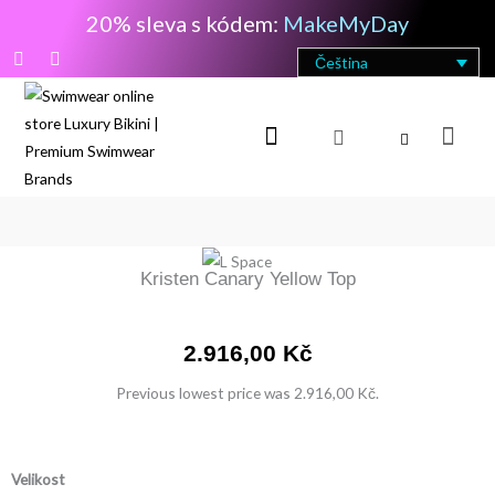
Přeskočit
20% sleva s kódem:
MakeMyDay
na
F
I
Čeština
obsah
a
n
c
s
e
t
b
a
Cart
o
g
o
r
k
a
-
m
f
Kristen Canary Yellow Top
2.916,00
Kč
Previous lowest price was
2.916,00
Kč
.
Kristen
Velikost
Canary