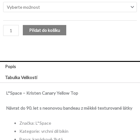
Yellow
Top
množství
Přidat do košíku
Popis
Tabulka Velikostí
L*Space – Kristen Canary Yellow Top
Návrat do 90. let s neonovou bandeau z měkké texturované látky
Značka: L*Space
Kategorie: vrchní díl bikin
Barva: kanárkově žlutá